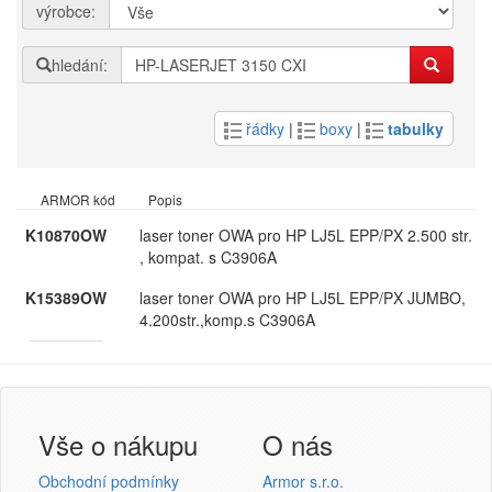
výrobce:
hledání:
řádky
|
boxy
|
tabulky
ARMOR kód
Popis
K10870OW
laser toner OWA pro HP LJ5L EPP/​PX 2.​500 str.​
,​ kompat.​ s C3906A
K15389OW
laser toner OWA pro HP LJ5L EPP/​PX JUMBO,​
4.​200str.​,​komp.​s C3906A
Armor
Inkanto ↗
Přihlášení uživatele
Vše o nákupu
O nás
Obchodní podmínky
Armor s.r.o.