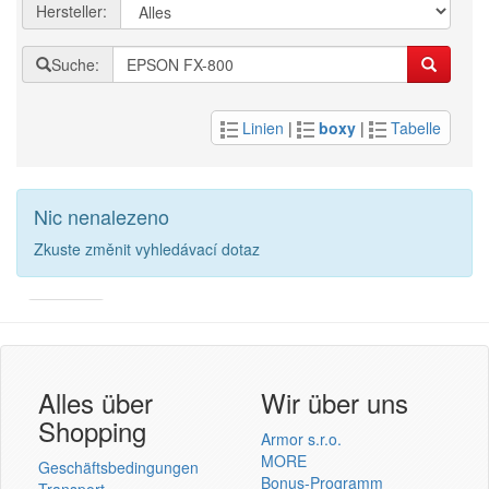
Hersteller:
Suche:
Linien
|
boxy
|
Tabelle
Nic nenalezeno
Zkuste změnit vyhledávací dotaz
Armor
Inkanto ↗
Benutzer Login
Alles über
Wir über uns
Shopping
Armor s.r.o.
MORE
Geschäftsbedingungen
Bonus-Programm