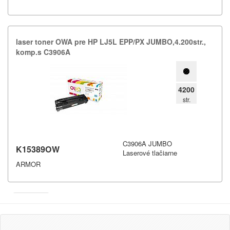
laser toner OWA pre HP LJ5L EPP/​PX JUMBO,​4.​200str.​,​
komp.​s C3906A
4200
str.
C3906A JUMBO
K15389OW
Laserové tlačiarne
ARMOR
Armor
Inkanto ↗