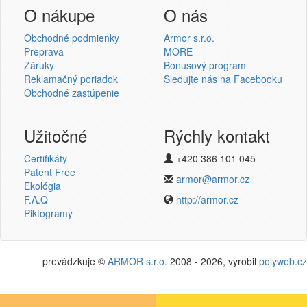
Prihlásenie užívateľa
O nákupe
O nás
Obchodné podmienky
Armor s.r.o.
Preprava
MORE
Záruky
Bonusový program
Reklamačný poriadok
Sledujte nás na Facebooku
Prihlásiť sa
Obchodné zastúpenie
Nová registrácia
Strata hesla
Užitočné
Rýchly kontakt
Certifikáty
+420 386 101 045
Patent Free
Termotransferové pásky
armor@armor.cz
Ekológia
v novém e-shopu
F.A.Q
http://armor.cz
Piktogramy
prevádzkuje ©
ARMOR s.r.o.
2008 - 2026, vyrobil
polyweb.cz