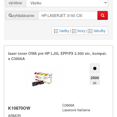
výrobca:
vyhľadávanie:
riadky
|
boxy
|
tabuľky
laser toner OWA pre HP LJ5L EPP/​PX 2.​500 str.​,​ kompat.​
s C3906A
2500
str.
C3906A
K10870OW
Laserové tlačiarne
ARMOR