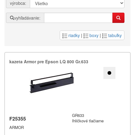
výrobca:
vyhľadávanie:
riadky
|
boxy
|
tabuľky
kazeta Armor pre Epson LQ 800 Gr.​633
GR633
F25355
Ihličkové tlačiarne
ARMOR