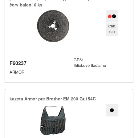
červ balení 6 ks
krab.
S U
GR51
F60237
Ihličkové tlačiarne
ARMOR
kazeta Armor pre Brother EM 200 Gr.​154C