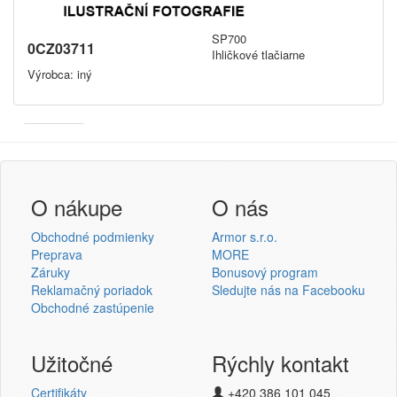
SP700
0CZ03711
Ihličkové tlačiarne
Výrobca: iný
Armor
Inkanto ↗
Prihlásenie užívateľa
O nákupe
O nás
Obchodné podmienky
Armor s.r.o.
Preprava
MORE
Záruky
Bonusový program
Reklamačný poriadok
Sledujte nás na Facebooku
Prihlásiť sa
Obchodné zastúpenie
Nová registrácia
Strata hesla
Užitočné
Rýchly kontakt
Certifikáty
+420 386 101 045