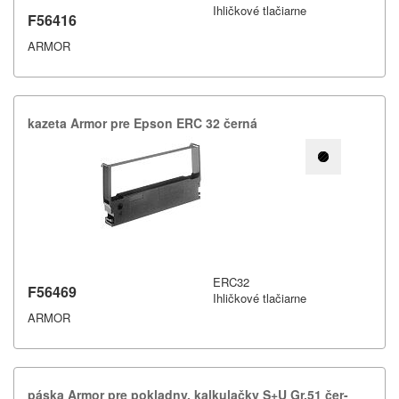
Ihličkové tlačiarne
F56416
ARMOR
kazeta Armor pre Epson ERC 32 černá
ERC32
F56469
Ihličkové tlačiarne
ARMOR
páska Armor pre pokladny,​ kalkulačky S+​U Gr.​51 čer-