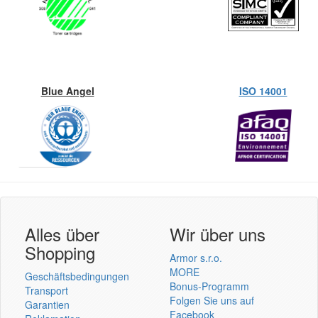
Blue Angel
ISO 14001
Armor
Inkanto ↗
Benutzer Login
Alles über
Wir über uns
Shopping
Armor s.r.o.
MORE
Geschäftsbedingungen
Bonus-Programm
Transport
Folgen Sie uns auf
Garantien
einmelden
Facebook