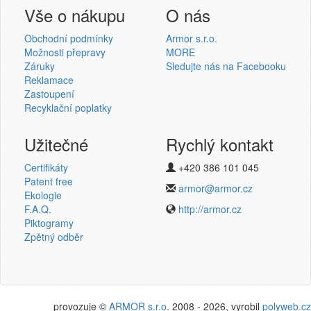
Přihlášení uživatele
Vše o nákupu
O nás
Obchodní podmínky
Armor s.r.o.
Možnosti přepravy
MORE
Záruky
Sledujte nás na Facebooku
Reklamace
Přihlásit se
Zastoupení
Recyklační poplatky
Nová registrace
Ztráta hesla
Užitečné
Rychlý kontakt
Certifikáty
+420 386 101 045
Termotransferové pásky
Patent free
armor@armor.cz
Ekologie
v novém e-shopu
F.A.Q.
http://armor.cz
Piktogramy
Zpětný odběr
provozuje ©
ARMOR s.r.o.
2008 - 2026, vyrobil
polyweb.cz