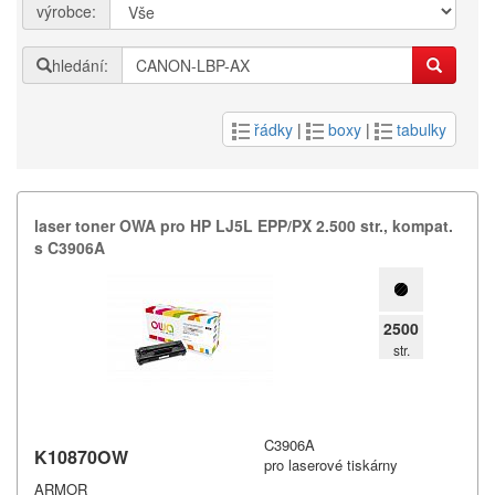
výrobce:
hledání:
řádky
|
boxy
|
tabulky
laser toner OWA pro HP LJ5L EPP/​PX 2.​500 str.​,​ kompat.​
s C3906A
2500
str.
C3906A
K10870OW
pro laserové tiskárny
ARMOR