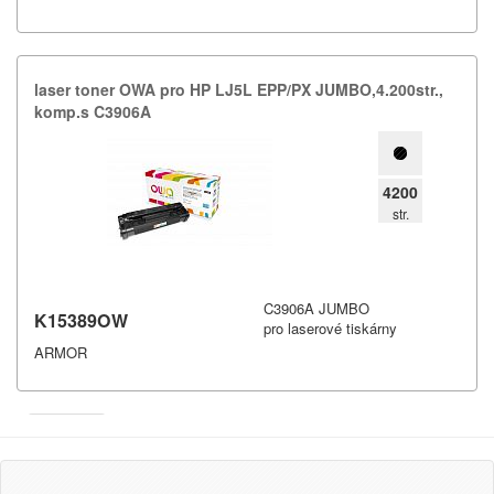
laser toner OWA pro HP LJ5L EPP/​PX JUMBO,​4.​200str.​,​
komp.​s C3906A
4200
str.
C3906A JUMBO
K15389OW
pro laserové tiskárny
ARMOR
Armor
Inkanto ↗