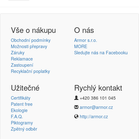
Armor
Inkanto ↗
Přihlášení uživatele
Vše o nákupu
O nás
Obchodní podmínky
Armor s.r.o.
Možnosti přepravy
MORE
Záruky
Sledujte nás na Facebooku
Reklamace
Přihlásit se
Zastoupení
Recyklační poplatky
Nová registrace
Ztráta hesla
Užitečné
Rychlý kontakt
Certifikáty
+420 386 101 045
Termotransferové pásky
Patent free
armor@armor.cz
Ekologie
v novém e-shopu
F.A.Q.
http://armor.cz
Piktogramy
Zpětný odběr