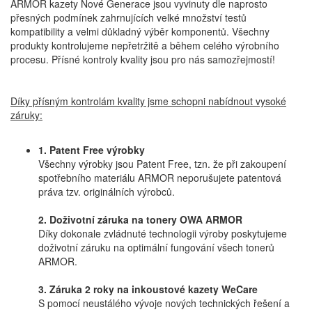
ARMOR kazety Nové Generace jsou vyvinuty dle naprosto
přesných podmínek zahrnujících velké množství testů
kompatibility a velmi důkladný výběr komponentů. Všechny
produkty kontrolujeme nepřetržitě a během celého výrobního
procesu. Přísné kontroly kvality jsou pro nás samozřejmostí!
Díky přísným kontrolám kvality jsme schopni nabídnout vysoké
záruky:
1. Patent Free výrobky
Všechny výrobky jsou Patent Free, tzn. že při zakoupení
spotřebního materiálu ARMOR neporušujete patentová
práva tzv. originálních výrobců.
2. Doživotní záruka na tonery OWA ARMOR
Díky dokonale zvládnuté technologii výroby poskytujeme
doživotní záruku na optimální fungování všech tonerů
ARMOR.
3.
Záruka 2 roky na inkoustové kazety WeCare
S pomocí neustálého vývoje nových technických řešení a