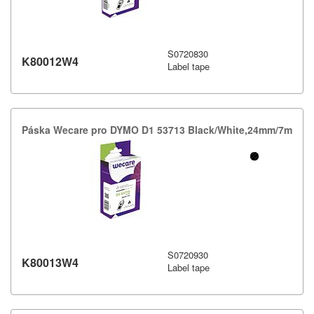
S0720830
K80012W4
Label tape
Páska Wecare pro DYMO D1 53713 Black/​White,​24mm/​7m
S0720930
K80013W4
Label tape