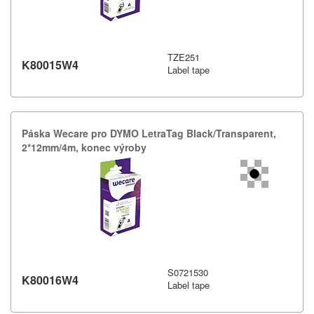
TZE251
K80015W4
Label tape
Páska Wecare pro DYMO LetraTag Black/​Transparent,​
2*12mm/​4m,​ konec výroby
S0721530
K80016W4
Label tape