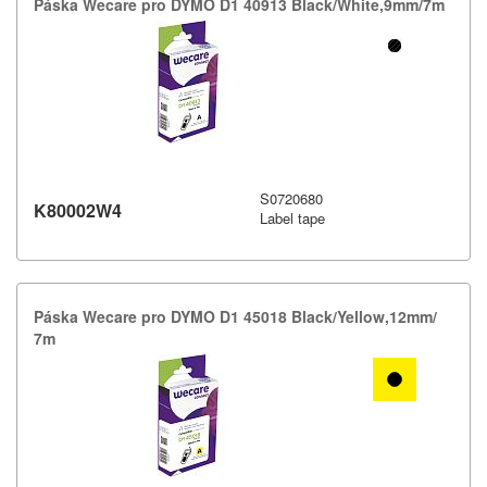
Páska Wecare pro DYMO D1 40913 Black/​White,​9mm/​7m
S0720680
K80002W4
Label tape
Páska Wecare pro DYMO D1 45018 Black/​Yellow,​12mm/​
7m