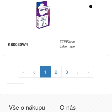
TZEFX231
K80030W4
Label tape
«
<
1
2
3
>
»
Armor
Inkanto ↗
Přihlášení uživatele
Vše o nákupu
O nás