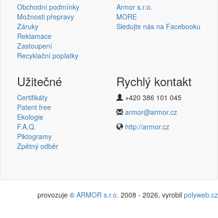
Obchodní podmínky
Armor s.r.o.
Možnosti přepravy
MORE
Záruky
Sledujte nás na Facebooku
Reklamace
Přihlásit se
Zastoupení
Recyklační poplatky
Nová registrace
Ztráta hesla
Užitečné
Rychlý kontakt
Certifikáty
+420 386 101 045
Termotransferové pásky
Patent free
armor@armor.cz
Ekologie
v novém e-shopu
F.A.Q.
http://armor.cz
Piktogramy
Zpětný odběr
provozuje ©
ARMOR s.r.o.
2008 - 2026, vyrobil
polyweb.cz
Potřebujete poradit?