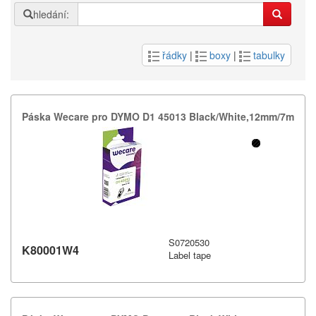
hledání:
řádky
|
boxy
|
tabulky
Páska Wecare pro DYMO D1 45013 Black/​White,​12mm/​7m
S0720530
K80001W4
Label tape