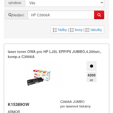
výrobce:
hledání:
řádky
|
boxy
|
tabulky
laser toner OWA pro HP LJ5L EPP/​PX JUMBO,​4.​200str.​,​
komp.​s C3906A
4200
str.
C3906A JUMBO
K15389OW
pro laserové tiskárny
ARMOR