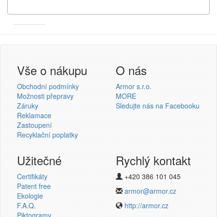
Armor
Inkanto ↗
Přihlášení uživatele
Vše o nákupu
O nás
Obchodní podmínky
Armor s.r.o.
Možnosti přepravy
MORE
Záruky
Sledujte nás na Facebooku
Reklamace
Přihlásit se
Zastoupení
Recyklační poplatky
Nová registrace
Ztráta hesla
Užitečné
Rychlý kontakt
Certifikáty
+420 386 101 045
Termotransferové pásky
Patent free
armor@armor.cz
Ekologie
v novém e-shopu
F.A.Q.
http://armor.cz
Piktogramy