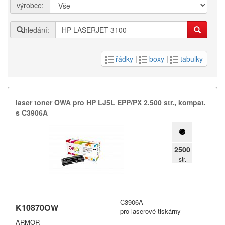
výrobce:
hledání:
řádky
|
boxy
|
tabulky
laser toner OWA pro HP LJ5L EPP/​PX 2.​500 str.​,​ kompat.​
s C3906A
2500
str.
C3906A
K10870OW
pro laserové tiskárny
ARMOR