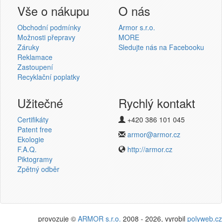
Přihlášení uživatele
Vše o nákupu
O nás
Obchodní podmínky
Armor s.r.o.
Možnosti přepravy
MORE
Záruky
Sledujte nás na Facebooku
Reklamace
Přihlásit se
Zastoupení
Recyklační poplatky
Nová registrace
Ztráta hesla
Užitečné
Rychlý kontakt
Certifikáty
+420 386 101 045
Termotransferové pásky
Patent free
armor@armor.cz
Ekologie
v novém e-shopu
F.A.Q.
http://armor.cz
Piktogramy
Zpětný odběr
provozuje ©
ARMOR s.r.o.
2008 - 2026, vyrobil
polyweb.cz