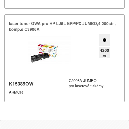
laser toner OWA pro HP LJ5L EPP/​PX JUMBO,​4.​200str.​,​
komp.​s C3906A
4200
str.
C3906A JUMBO
K15389OW
pro laserové tiskárny
ARMOR
Armor
Inkanto ↗