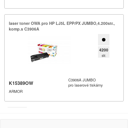
laser toner OWA pro HP LJ5L EPP/​PX JUMBO,​4.​200str.​,​
komp.​s C3906A
4200
str.
C3906A JUMBO
K15389OW
pro laserové tiskárny
ARMOR
Armor
Inkanto ↗