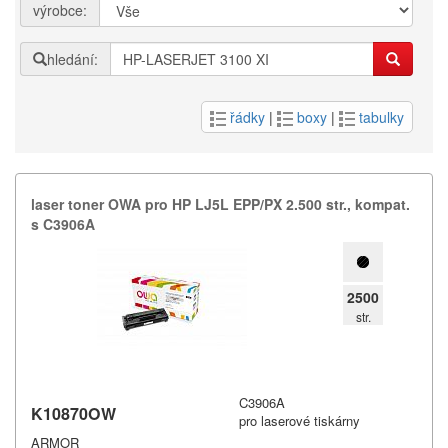
výrobce:
hledání:
řádky
|
boxy
|
tabulky
laser toner OWA pro HP LJ5L EPP/​PX 2.​500 str.​,​ kompat.​
s C3906A
2500
str.
C3906A
K10870OW
pro laserové tiskárny
ARMOR