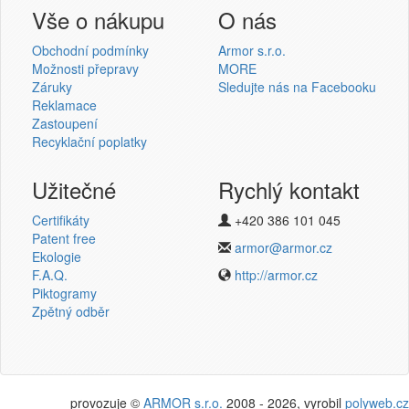
Přihlášení uživatele
Vše o nákupu
O nás
Obchodní podmínky
Armor s.r.o.
Možnosti přepravy
MORE
Záruky
Sledujte nás na Facebooku
Reklamace
Přihlásit se
Zastoupení
Recyklační poplatky
Nová registrace
Ztráta hesla
Užitečné
Rychlý kontakt
Certifikáty
+420 386 101 045
Termotransferové pásky
Patent free
armor@armor.cz
Ekologie
v novém e-shopu
F.A.Q.
http://armor.cz
Piktogramy
Zpětný odběr
provozuje ©
ARMOR s.r.o.
2008 - 2026, vyrobil
polyweb.cz