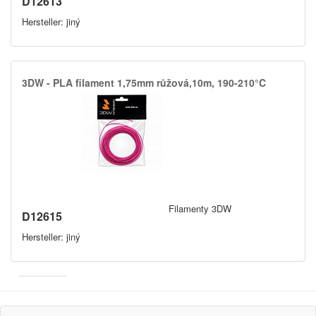
D12613
Hersteller: jiný
3DW -​ PLA filament 1,​75mm růžová,​10m,​ 190-210°C
Filamenty 3DW
D12615
Hersteller: jiný
Armor
Inkanto ↗