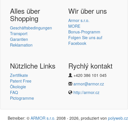
Benutzer Login
Alles über
Wir über uns
Shopping
Armor s.r.o.
MORE
Geschäftsbedingungen
Bonus-Programm
Transport
Folgen Sie uns auf
Garantien
einmelden
Facebook
Reklamation
Neu registrieren
Password vergessen
Nützliche Links
Rychlý kontakt
Zertifikate
+420 386 101 045
Termotransferové pásky
Patent Free
armor@armor.cz
v novém e-shopu
Ökologie
FAQ
http://armor.cz
Pictogramme
Betreiber: ©
ARMOR s.r.o.
2008 - 2026, produziert von
polyweb.cz