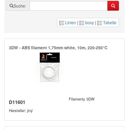
Suche:
Linien
|
boxy
|
Tabelle
3DW -​ ABS filament 1,​75mm white,​ 10m,​ 220-250°C
Filamenty 3DW
D11601
Hersteller: jiný