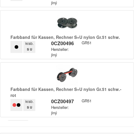
jiný
Farbband für Kassen,​ Rechner S+​U nylon Gr.​51 schw.​
0CZ00496
GR51
krab.
Hersteller:
S U
jiný
Farbband für Kassen,​ Rechner S+​U nylon Gr.​51 schw.​-
rot
0CZ00497
GR51
krab.
Hersteller:
S U
jiný
Armor
Inkanto ↗