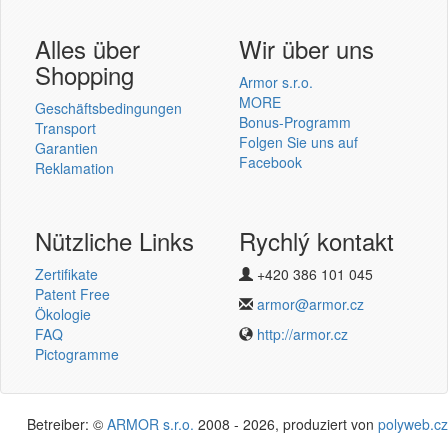
Benutzer Login
Alles über
Wir über uns
Shopping
Armor s.r.o.
MORE
Geschäftsbedingungen
Bonus-Programm
Transport
Folgen Sie uns auf
Garantien
einmelden
Facebook
Reklamation
Neu registrieren
Password vergessen
Nützliche Links
Rychlý kontakt
Zertifikate
+420 386 101 045
Termotransferové pásky
Patent Free
armor@armor.cz
v novém e-shopu
Ökologie
FAQ
http://armor.cz
Pictogramme
Betreiber: ©
ARMOR s.r.o.
2008 - 2026, produziert von
polyweb.cz