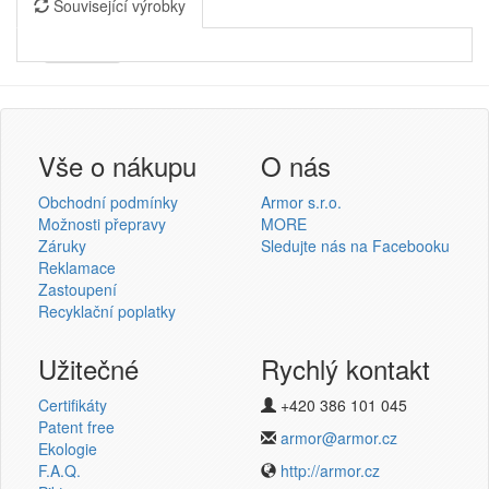
Související výrobky
Armor
Inkanto ↗
Přihlášení uživatele
Vše o nákupu
O nás
Obchodní podmínky
Armor s.r.o.
Možnosti přepravy
MORE
Záruky
Sledujte nás na Facebooku
Reklamace
Přihlásit se
Zastoupení
Recyklační poplatky
Nová registrace
Ztráta hesla
Užitečné
Rychlý kontakt
Certifikáty
+420 386 101 045
Termotransferové pásky
Patent free
armor@armor.cz
Ekologie
v novém e-shopu
F.A.Q.
http://armor.cz