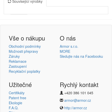
Související výrobky
Armor
Inkanto ↗
Přihlášení uživatele
Vše o nákupu
O nás
Obchodní podmínky
Armor s.r.o.
Možnosti přepravy
MORE
Záruky
Sledujte nás na Facebooku
Reklamace
Přihlásit se
Zastoupení
Recyklační poplatky
Nová registrace
Ztráta hesla
Užitečné
Rychlý kontakt
Certifikáty
+420 386 101 045
Termotransferové pásky
Patent free
armor@armor.cz
Ekologie
v novém e-shopu
F.A.Q.
http://armor.cz