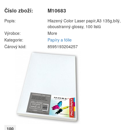
Číslo zboží:
M10683
Popis:
Hlazený Color Laser papír,A3 135g,bílý,
oboustranný-glossy, 100 listů
Výrobce:
More
Kategorie:
Papíry a fólie
Čárový kód:
8595193204257
100