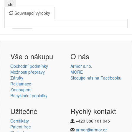
str.
Související výrobky
Armor
Inkanto ↗
Přihlášení uživatele
Vše o nákupu
O nás
Obchodní podmínky
Armor s.r.o.
Možnosti přepravy
MORE
Záruky
Sledujte nás na Facebooku
Reklamace
Přihlásit se
Zastoupení
Recyklační poplatky
Nová registrace
Ztráta hesla
Užitečné
Rychlý kontakt
Certifikáty
+420 386 101 045
Termotransferové pásky
Patent free
armor@armor.cz