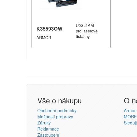
U0SL1AM
K35593OW
pro laserové
tiskárny
ARMOR
Vše o nákupu
O n
Obchodní podmínky
Armor s
Možnosti přepravy
MORE
Záruky
Sleduj
Reklamace
Zastoupení