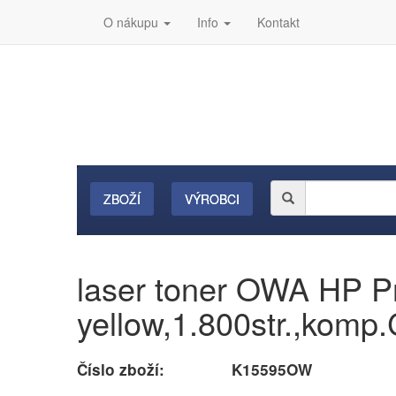
O nákupu
Info
Kontakt
ZBOŽÍ
VÝROBCI
laser toner OWA HP 
yellow,1.800str.,kom
Číslo zboží:
K15595OW