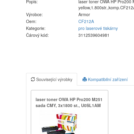
Popis:
laser toner OWA HP Pro200
yellow,1.800str.,komp.CF212
Výrobce:
Armor
Oem:
CF212A
Kategorie:
pro laserové tiskárny
Čárový kód:
3112539604981
Související výrobky
Kompatibilní zařízení
laser toner OWA HP Pro200 M251
sada CMY,​ 3x1800 st.​,​ U0SL1AM