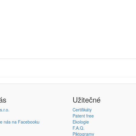
ás
Užitečné
.r.o.
Certifikáty
Patent free
te nás na Facebooku
Ekologie
F.A.Q.
Piktogramy