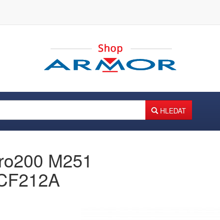
HLEDAT
Pro200 M251
p.CF212A