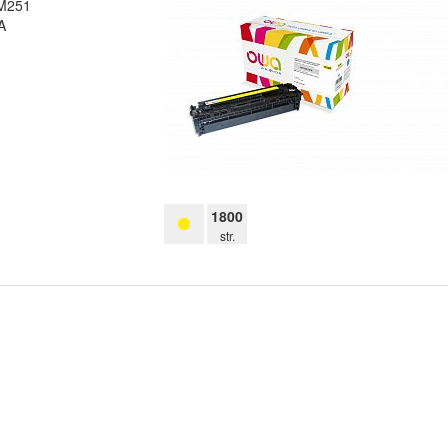
 M251
A
1800
str.