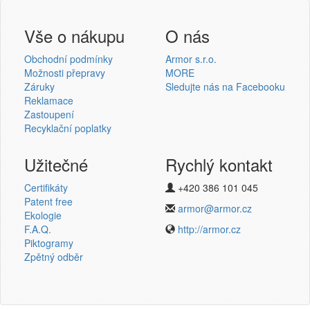
Přihlášení uživatele
Vše o nákupu
O nás
Obchodní podmínky
Armor s.r.o.
Možnosti přepravy
MORE
Záruky
Sledujte nás na Facebooku
Reklamace
Přihlásit se
Zastoupení
Recyklační poplatky
Nová registrace
Ztráta hesla
Užitečné
Rychlý kontakt
Certifikáty
+420 386 101 045
Termotransferové pásky
Patent free
armor@armor.cz
Ekologie
v novém e-shopu
F.A.Q.
http://armor.cz
Piktogramy
Zpětný odběr