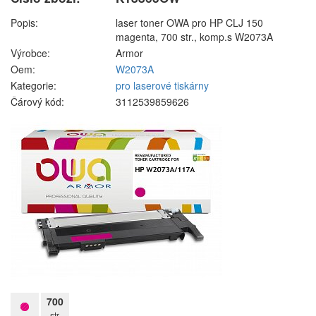
Popis:
laser toner OWA pro HP CLJ 150
magenta, 700 str., komp.s W2073A
Výrobce:
Armor
Oem:
W2073A
Kategorie:
pro laserové tiskárny
Čárový kód:
3112539859626
700
str.