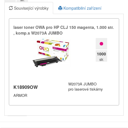
Související výrobky
Kompatibilní zařízení
laser toner OWA pro HP CLJ 150 magenta,​ 1.​000 str.​
,​ komp.​s W2073A JUMBO
1000
str.
W2073A JUMBO
K18909OW
pro laserové tiskárny
ARMOR
Armor
Inkanto ↗