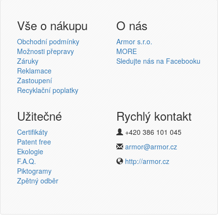
Přihlášení uživatele
Vše o nákupu
O nás
Obchodní podmínky
Armor s.r.o.
Možnosti přepravy
MORE
Záruky
Sledujte nás na Facebooku
Reklamace
Přihlásit se
Zastoupení
Recyklační poplatky
Nová registrace
Ztráta hesla
Užitečné
Rychlý kontakt
Certifikáty
+420 386 101 045
Termotransferové pásky
Patent free
armor@armor.cz
Ekologie
v novém e-shopu
F.A.Q.
http://armor.cz
Piktogramy
Zpětný odběr