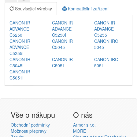
Související výrobky
Kompatibilní zařízení
CANON IR
CANON IR
CANON IR
ADVANCE
ADVANCE
ADVANCE
C5250
C5250I
C5255
CANON IR
CANON IR
CANON IRC
ADVANCE
C5045
5045
C5255I
CANON IR
CANON IR
CANON IRC
C5045I
C5051
5051
CANON IR
C5051I
Armor
Inkanto ↗
Přihlášení uživatele
Vše o nákupu
O nás
Obchodní podmínky
Armor s.r.o.
Možnosti přepravy
MORE