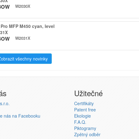
2030X
3OW
W2030X
Pro MFP M450 cyan,​ level
2031X
4OW
W2031X
Zobrazit všechny novinky
ás
Užitečné
.r.o.
Certifikáty
Patent free
te nás na Facebooku
Ekologie
F.A.Q.
Piktogramy
Zpětný odběr