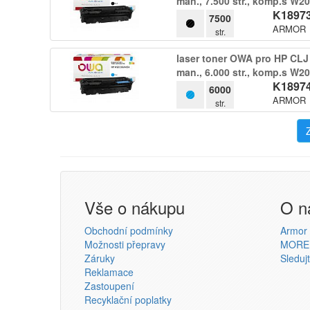
man.​,​ 7.​500 str.​,​ komp.​s W
K1897
7500
ARMOR
str.
laser toner OWA pro HP CLJ 
man.​,​ 6.​000 str.​,​ komp.​s W
K1897
6000
ARMOR
str.
Vše o nákupu
O n
Obchodní podmínky
Armor s
Možnosti přepravy
MORE
Záruky
Sleduj
Reklamace
Zastoupení
Recyklační poplatky